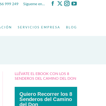
666 999 249
Sígueme en...
Facebook
X
Instagram
YouTube
page
page
page
page
opens
opens
opens
opens
in
in
in
in
ACIÓN
SERVICIOS EMPRESA
BLOG
new
new
new
new
window
window
window
window
LLÉVATE EL EBOOK CON LOS 8
SENDEROS DEL CAMINO DEL DON
Quiero Recorrer los 8
Senderos del Camino
del Don