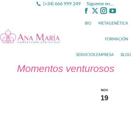
(+34) 666 999 249
Sígueme en...
Facebook
X
Instagram
YouTub
page
page
page
page
BIO
METAGENÉTICA
opens
opens
opens
opens
in
in
in
in
FORMACIÓN
new
new
new
new
window
window
window
window
SERVICIOS EMPRESA
BLOG
Momentos venturosos
NOV
19