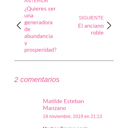
ANTERIOR
entre
¿Quieres ser
publicaciones
una
SIGUIENTE
generadora
El anciano
Publicación
Publicación
de
roble
anterior:
siguiente:
abundancia
y
prosperidad?
2 comentarios
Matilde Esteban
Manzano
dice:
19 noviembre, 2019 en 21:13