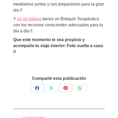
meditamos juntas y nos preparamos para la gran
ola !!
Y
en mi página
tienes un Botiquín Terapéutico
con los recursos conscientes adecuados para tu
día a día !!
Que este momento te sea propicio y
acompañe tu viaje interior. Feliz vuelta a casa
!!
Compartir esta publicación
Share
Share
Share
Share
on
on
on
on
Facebook
X
Pinterest
WhatsApp
Navegación