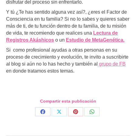
disfrutar del proceso sin enfrentarlo.
Y tú ¿Te has sentido alguna vez así?, ¿eres el Factor de
Consciencia en tu familia? Si no lo sabes y quieres saber
más de ti, de tu función dentro de tu familia, de tu misión
de vida, te recomiendo que realices una
Lectura de
Registros Akáshicos
o un
Estudio de MetaGenética.
Si como profesional ayudas a otras personas en su
proceso de crecimiento y evolución, te invito a suscribirte
al blog si aún no lo has hecho y también al
grupo de FB
en donde tratamos estos temas.
Compartir esta publicación
Share
Share
Share
Share
on
on
on
on
Facebook
X
Pinterest
WhatsApp